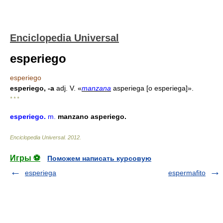
Enciclopedia Universal
esperiego
esperiego
esperiego, -a
adj. V. «
manzana
asperiega [o esperiega]».
* * *
esperiego
.
m.
manzano asperiego.
Enciclopedia Universal
.
2012
.
Игры ⚽
Поможем написать курсовую
esperiega
espermafito