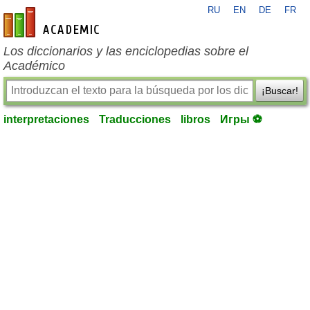
RU
EN
DE
FR
es-academic.com
Los diccionarios y las enciclopedias sobre el
Académico
¡Buscar!
interpretaciones
Traducciones
libros
Игры ⚽